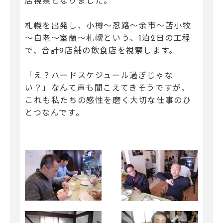
店視察となりました。
札幌を出発し、小樽～忍路～余市～苫小牧
～白老～室蘭～札幌という、1泊2日の工程
で、合計9店舗の飲食店を視察します。
「え？ハードスケジュール過ぎじゃな
い？」なんて声も聞こえてきそうですが、
これも私たちの感性を磨く大切な仕事のひ
とつなんです。