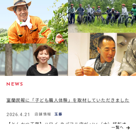
2024.8.23
コーポレート
メディア掲載
室蘭民報に「子ども職人体験」を取材していただきました
2026.4.21
店舗情報
玉藤
【とんかつ玉藤】ハワイ カパフル店が4/16（木）移転オ
ープン
NEWS
2024.8.23
コーポレート
メディア掲載
室蘭民報に「子ども職人体験」を取材していただきました
2026.4.21
店舗情報
玉藤
【とんかつ玉藤】ハワイ カパフル店が4/16（木）移転オ
一覧へ
ープン