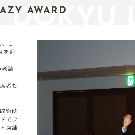
RAZY AWARD
え、こ
年目を迎
の老舗
席者も
取締役
ードでフ
ト店舗